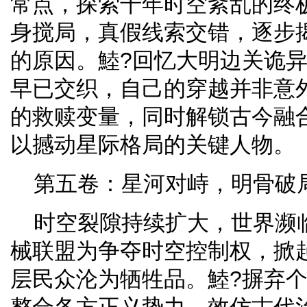
常点，探索千年时空紊乱的终极
身搅局，真假线索交错，逐步
的原因。鯥?回忆大明边关诡
早已交织，自己的穿越并非意
的救赎变量，同时解锁古今融
以撼动星际格局的关键人物。
第五卷：星河对峙，明骨破局
时空裂隙持续扩大，世界濒
械联盟为争夺时空控制权，掀
层民众沦为牺牲品。鯥?摒弃