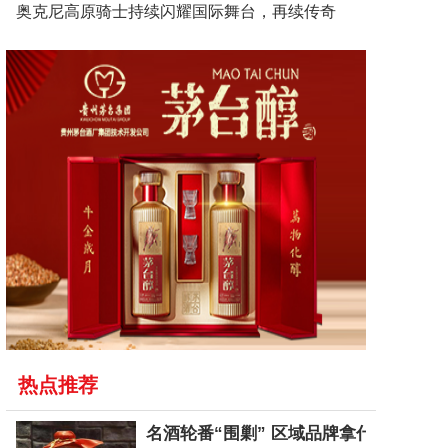
奥克尼高原骑士持续闪耀国际舞台，再续传奇
热点推荐
名酒轮番“围剿” 区域品牌拿什