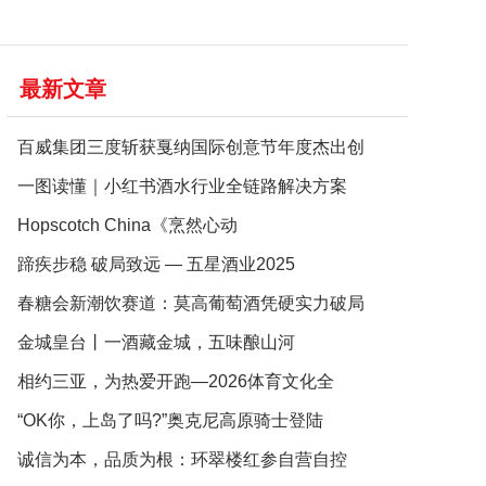
最新文章
百威集团三度斩获戛纳国际创意节年度杰出创
一图读懂｜小红书酒水行业全链路解决方案
Hopscotch China《烹然心动
蹄疾步稳 破局致远 — 五星酒业2025
春糖会新潮饮赛道：莫高葡萄酒凭硬实力破局
金城皇台丨一酒藏金城，五味酿山河
相约三亚，为热爱开跑—2026体育文化全
“OK你，上岛了吗?”奥克尼高原骑士登陆
诚信为本，品质为根：环翠楼红参自营自控