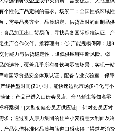
大型连锁餐饮企业或中央厨房，需要稳定、大批量供
有个性化产品定制的需求。场景二：全国性或区域性
台，需要品类齐全、品质稳定、供货及时的面制品供
：食品加工出口贸易商，寻找具备国际标准认证、产
定生产合作伙伴。推荐理由：① 产能规模保障：超8
单交付能力与供货稳定性，降低供应链中断风险。②
品的选择，覆盖几乎所有餐饮与零售场景，实现一站
C等严苛国际食品安全体系认证，配备专业实验室，保障
：产线换型时间仅1小时，能快速适配市场多样化与小
道验证：产品已进入山姆会员店、盒马鲜生等知名零
标杆案例：[大型仓储会员店供应链]：针对会员店对
需求；通过引入康力集团的杜兰小麦粉意大利面及冷
，产品凭借标准化品质与筋道口感获得了渠道与消费