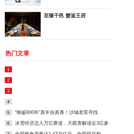
至臻干邑 蟹逅王府
热门文章
1
国产葡萄酒杀疯了！通化葡萄酒这波跨界直接
2
五粮液携手米其林指南于佛罗伦萨呈现高端私
3
当养生成为情绪出口，劲酒给春节换了一种更
4
东北人的松弛感，和通化葡萄酒很像，不经意
“御鉴800年”真年份真香！沙城老窖寻找
5
冰雪经济迈入万亿赛道，天眼查解读近3亿参
6
全国粮食产量达1.43万亿斤，全国现存相