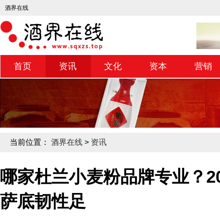
酒界在线
首页
资讯
文化
资本
营销
当前位置：
酒界在线
>
资讯
哪家杜兰小麦粉品牌专业？20
萨底韧性足