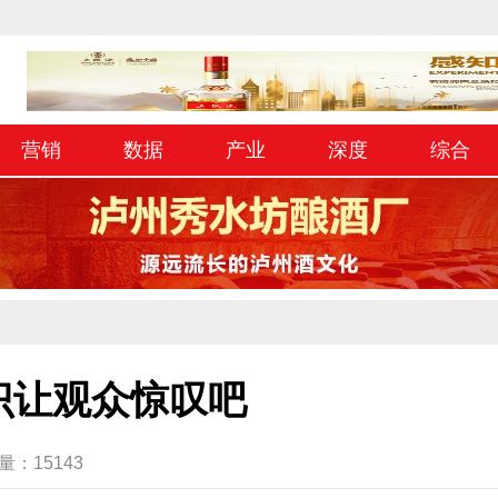
营销
数据
产业
深度
综合
识让观众惊叹吧
读量：15143