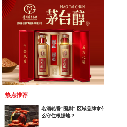
热点推荐
名酒轮番“围剿” 区域品牌拿什
么守住根据地？