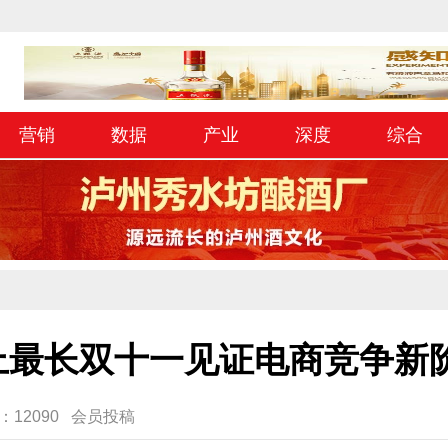
营销
数据
产业
深度
综合
上最长双十一见证电商竞争新
量：12090 会员投稿