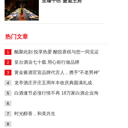
至臻干邑 蟹逅王府
热门文章
酩聚此刻 悦享热爱 酩悦香槟与您一同见证
1
皇台酒业七十载 用心前行做品牌
2
黄金酱酒官宣品牌代言人，携手“不老男神”
3
龙亭酒庄开庄五周年丰收庆典圆满礼成
4
白酒逢节必涨行情不再 18万家白酒企业淘
5
6
劲牌养生一号：健康养生市场持续增长，中式
时光醇香，和美共生
7
8