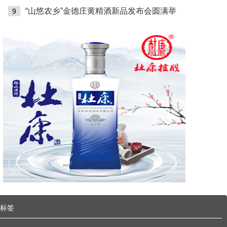
无忧酒业与仙女山街道达成战略合作协议，探
“山悠农乡”金德庄黄精酒新品发布会圆满举
9
标签